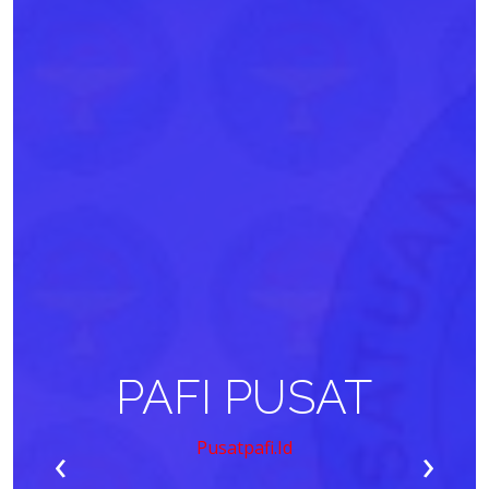
PAFI PUSAT
‹
›
Pusatpafi.id